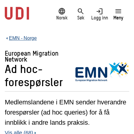
Hopp
language
search
login
menu
til
hovedinnhold
Norsk
Søk
Logg inn
Meny
EMN - Norge
European Migration
Network
Ad hoc-
forespørsler
Medlemslandene i EMN sender hverandre
forespørsler (ad hoc queries) for å få
innblikk i andre lands praksis.
Vis alle (68)