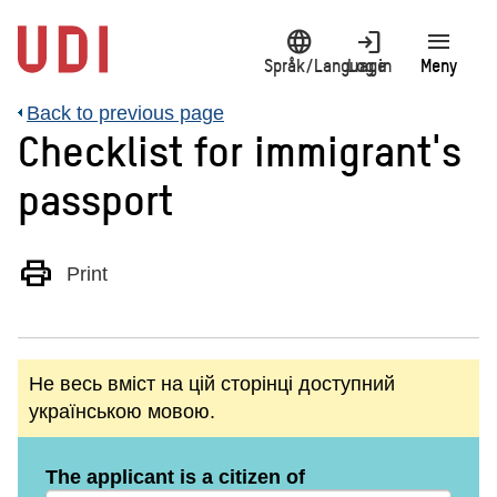
Jump
language
login
menu
to
main
Språk/Language
Log in
Meny
content
Back to previous page
Checklist for immigrant's
passport
print
Print
Не весь вміст на цій сторінці доступний
українською мовою.
The applicant is a citizen of