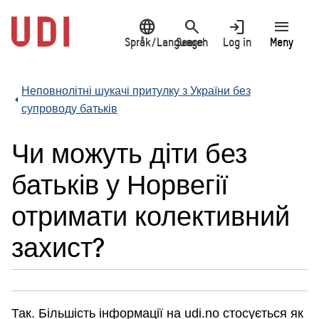
Jump
language
search
login
menu
to
main
Språk/Language
Search
Log in
Meny
content
Неповнолітні шукачі притулку з України без
супроводу батьків
Чи можуть діти без
батьків у Норвегії
отримати колективний
захист?
Так. Більшість інформації на udi.no стосується як