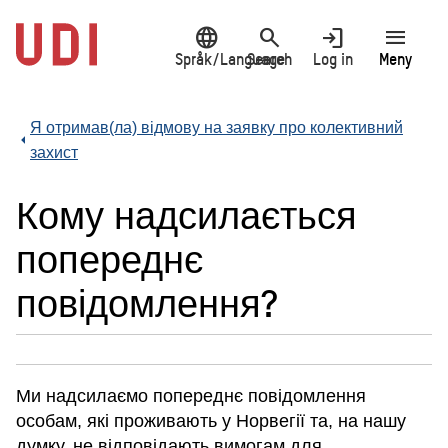
Jump
language
search
login
menu
to
main
Språk/Language
Search
Log in
Meny
content
Я отримав(ла) відмову на заявку про колективний
захист
Кому надсилається
попереднє
повідомлення?
Ми надсилаємо попереднє повідомлення
особам, які проживають у Норвегії та, на нашу
думку, не відповідають вимогам для