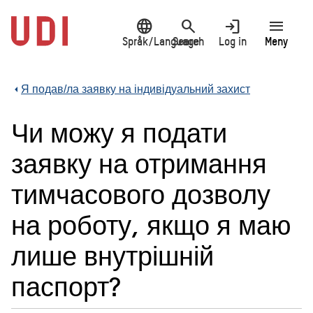
Jump
language
search
login
menu
to
main
Språk/Language
Search
Log in
Meny
content
Я подав/ла заявку на індивідуальний захист
Чи можу я подати
заявку на отримання
тимчасового дозволу
на роботу, якщо я маю
лише внутрішній
паспорт?