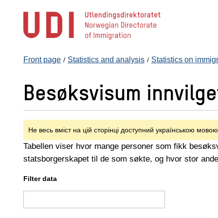
Jump
to
main
content
Front page
Statistics and analysis
Statistics on immig
Besøksvisum innvilget
Не весь вміст на цій сторінці доступний українською мовою
Tabellen viser hvor mange personer som fikk besøksvi
statsborgerskapet til de som søkte, og hvor stor ande
Filter data