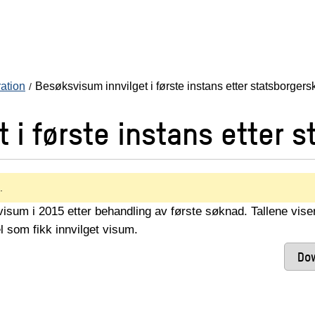
ration
Besøksvisum innvilget i første instans etter statsborger
 i første instans etter 
.
sum i 2015 etter behandling av første søknad. Tallene vise
l som fikk innvilget visum.
Dow