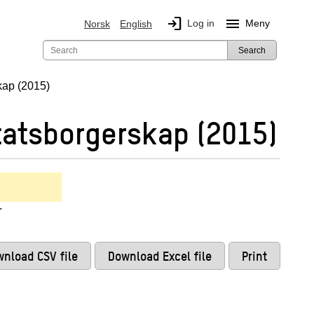
login
menu
Log in
Meny
Norsk
English
Search
skap (2015)
statsborgerskap (2015)
r
nload CSV file
Download Excel file
Print