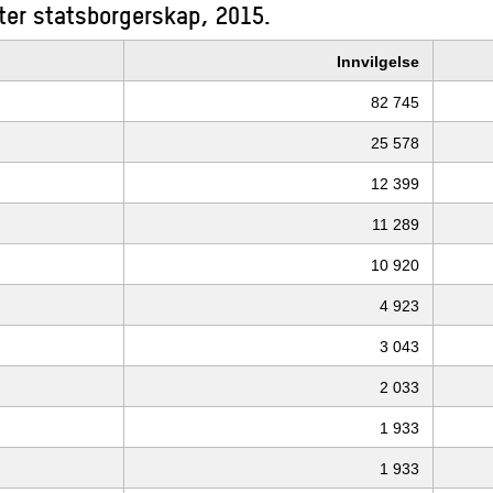
ter statsborgerskap, 2015.
Innvilgelse
82 745
25 578
12 399
11 289
10 920
4 923
3 043
2 033
1 933
1 933