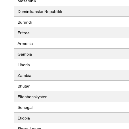
Mosambik
Dominikanske Republikk
Burundi
Eritrea
Armenia
Gambia
Liberia
Zambia
Bhutan
Elfenbenskysten
Senegal
Etiopia
Sierra Leone