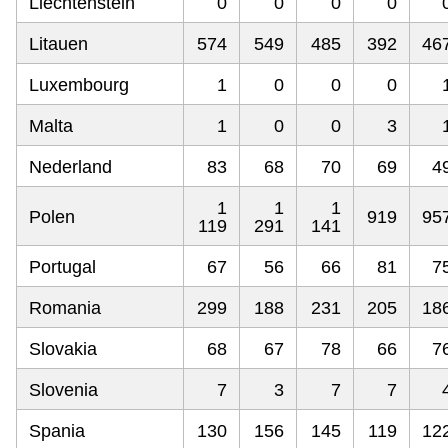
Liechtenstein
0
0
0
0
Litauen
574
549
485
392
46
Luxembourg
1
0
0
0
Malta
1
0
0
3
Nederland
83
68
70
69
4
1
1
1
Polen
919
95
119
291
141
Portugal
67
56
66
81
7
Romania
299
188
231
205
18
Slovakia
68
67
78
66
7
Slovenia
7
3
7
7
Spania
130
156
145
119
12