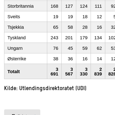
Storbritannia
168
127
124
111
9
Sveits
19
19
18
12
Tsjekkia
65
58
28
16
3
Tyskland
243
201
179
134
10
Ungarn
76
45
59
62
5
Østerrike
38
36
16
14
1
3
3
3
2
Totalt
691
567
330
839
82
Kilde: Utlendingsdirektoratet (UDI)