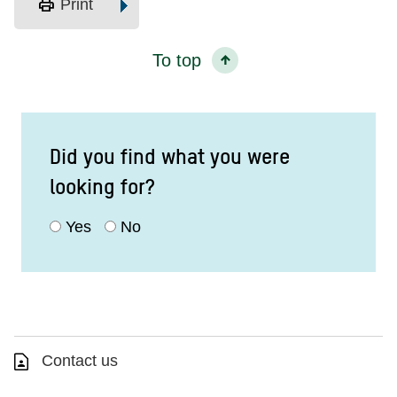
print
Print
To top
Did you find what you were
looking for?
Yes
No
Contact us