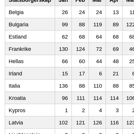
Statsborgerskap
Jan
Feb
Mar
Apr
Ma
Belgia
26
24
24
13
1
Bulgaria
99
88
119
89
12
Estland
62
68
64
68
6
Frankrike
130
124
72
69
4
Hellas
66
60
44
48
2
Irland
15
17
6
21
Italia
136
88
110
88
8
Kroatia
96
111
114
114
10
Kypros
1
2
4
3
Latvia
102
121
126
116
12