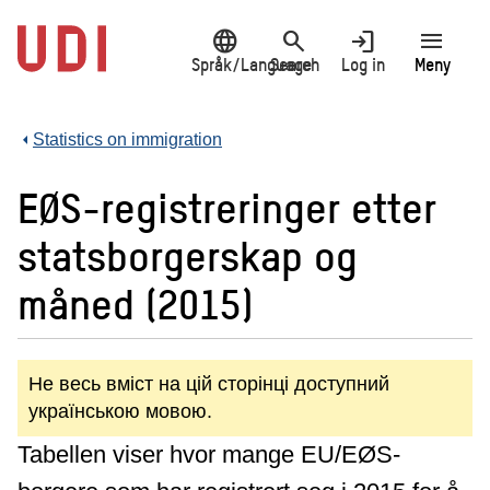
Jump
language
search
login
menu
to
main
Språk/Language
Search
Log in
Meny
content
Statistics on immigration
EØS-registreringer etter
statsborgerskap og
måned (2015)
Не весь вміст на цій сторінці доступний
українською мовою.
Tabellen viser hvor mange EU/EØS-