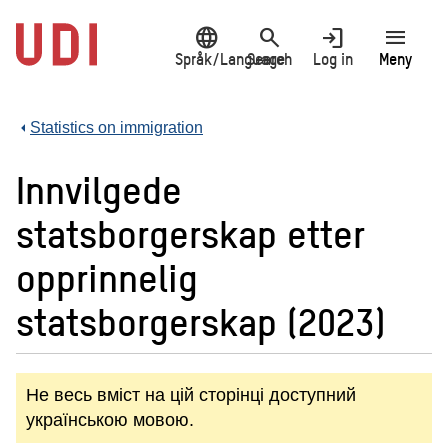
Jump
language
search
login
menu
to
main
Språk/Language
Search
Log in
Meny
content
Statistics on immigration
Innvilgede
statsborgerskap etter
opprinnelig
statsborgerskap (2023)
Не весь вміст на цій сторінці доступний
українською мовою.