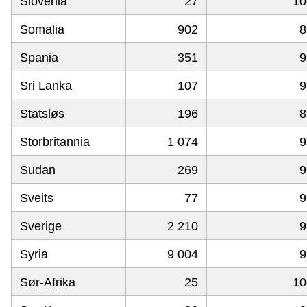
Slovenia
27
10
Somalia
902
8
Spania
351
9
Sri Lanka
107
9
Statsløs
196
8
Storbritannia
1 074
9
Sudan
269
9
Sveits
77
9
Sverige
2 210
9
Syria
9 004
9
Sør-Afrika
25
10