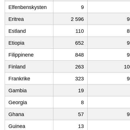
Elfenbenskysten
9
Eritrea
2 596
9
Estland
110
8
Etiopia
652
9
Filippinene
848
9
Finland
263
10
Frankrike
323
9
Gambia
19
Georgia
8
Ghana
57
9
Guinea
13