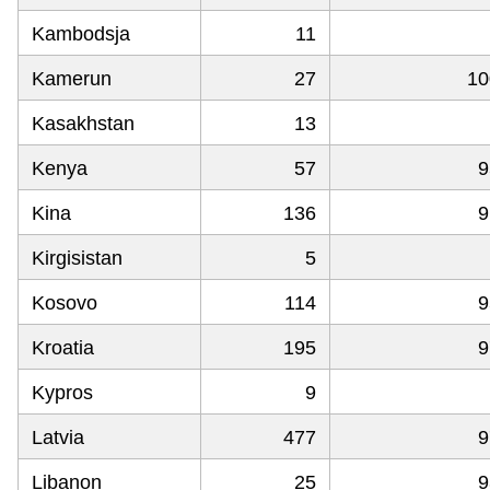
Kambodsja
11
Kamerun
27
10
Kasakhstan
13
Kenya
57
9
Kina
136
9
Kirgisistan
5
Kosovo
114
9
Kroatia
195
9
Kypros
9
Latvia
477
9
Libanon
25
9