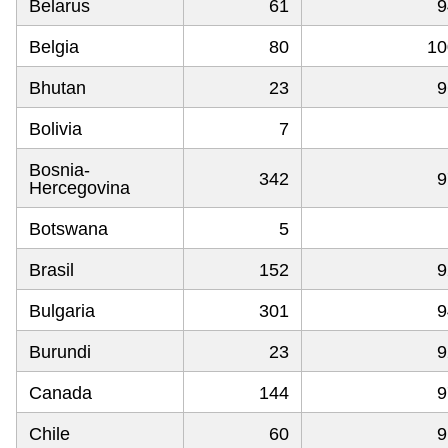
Belarus
61
9
Belgia
80
10
Bhutan
23
9
Bolivia
7
Bosnia-
342
9
Hercegovina
Botswana
5
Brasil
152
9
Bulgaria
301
9
Burundi
23
9
Canada
144
9
Chile
60
9