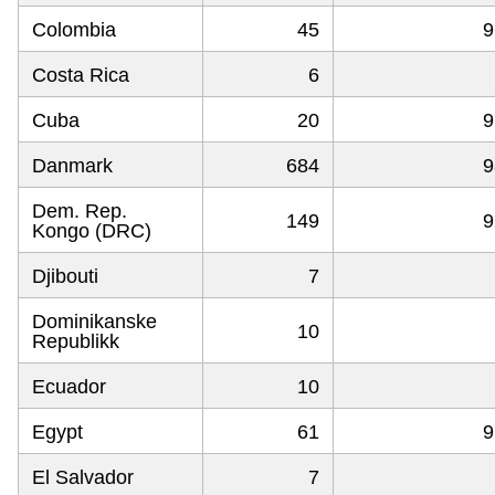
Colombia
45
9
Costa Rica
6
Cuba
20
9
Danmark
684
9
Dem. Rep.
149
9
Kongo (DRC)
Djibouti
7
Dominikanske
10
Republikk
Ecuador
10
Egypt
61
9
El Salvador
7