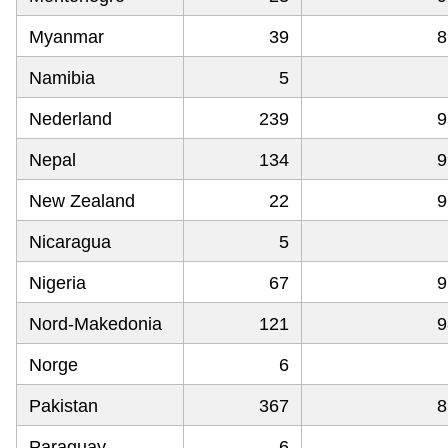
Myanmar
39
8
Namibia
5
Nederland
239
9
Nepal
134
9
New Zealand
22
9
Nicaragua
5
Nigeria
67
9
Nord-Makedonia
121
9
Norge
6
Pakistan
367
8
Paraguay
6