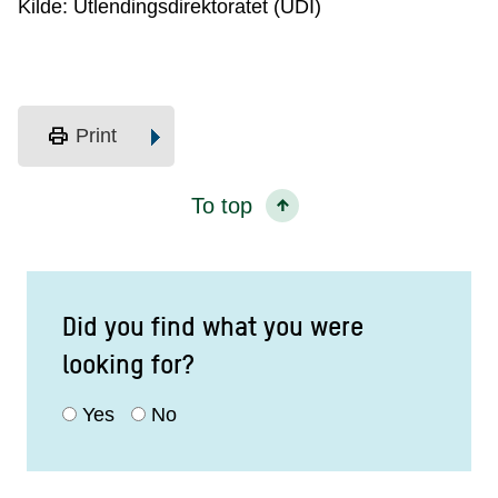
Kilde: Utlendingsdirektoratet (UDI)
print
Print
To top
Did you find what you were
looking for?
Yes
No