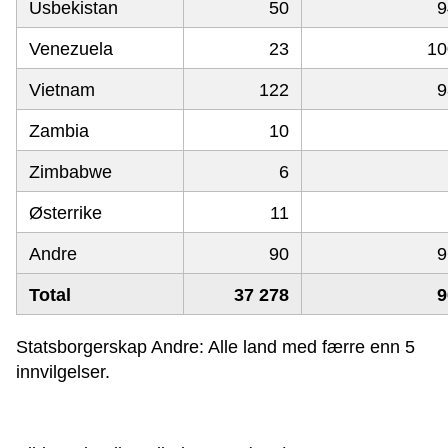
Usbekistan
50
9
Venezuela
23
10
Vietnam
122
9
Zambia
10
Zimbabwe
6
Østerrike
11
Andre
90
9
Total
37 278
9
Statsborgerskap Andre: Alle land med færre enn 5
innvilgelser.