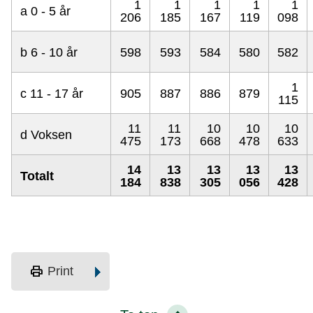
1
1
1
1
1
a 0 - 5 år
206
185
167
119
098
b 6 - 10 år
598
593
584
580
582
1
c 11 - 17 år
905
887
886
879
115
11
11
10
10
10
d Voksen
475
173
668
478
633
14
13
13
13
13
Totalt
184
838
305
056
428
print
Print