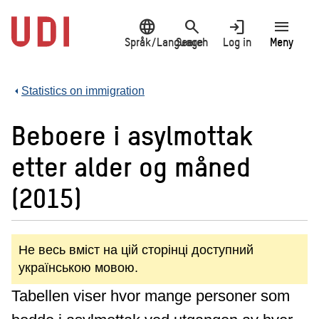
Jump
language
search
login
menu
to
main
Språk/Language
Search
Log in
Meny
content
Statistics on immigration
Beboere i asylmottak
etter alder og måned
(2015)
Не весь вміст на цій сторінці доступний
українською мовою.
Tabellen viser hvor mange personer som