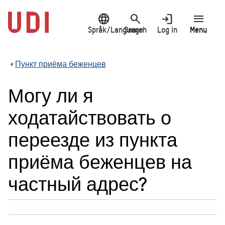
Jump
language
search
login
menu
to
main
Språk/Language
Search
Log in
Menu
content
Пункт приёма беженцев
Могу ли я
ходатайствовать о
переезде из пункта
приёма беженцев на
частный адрес?