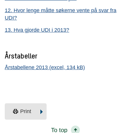
12. Hvor lenge måtte søkerne vente på svar fra
UDI?
13. Hva gjorde UDI i 2013?
Årstabeller
Årstabellene 2013 (excel, 134 kB)
print
Print
To top