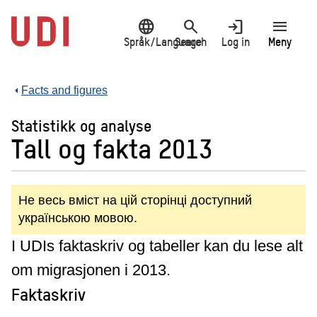
Jump
language
search
login
menu
to
main
Språk/Language
Search
Log in
Meny
content
Facts and figures
Statistikk og analyse
Tall og fakta 2013
Не весь вміст на цій сторінці доступний
українською мовою.
I UDIs faktaskriv og tabeller kan du lese alt
om migrasjonen i 2013.
Faktaskriv