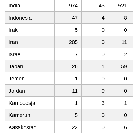
India
974
43
521
Indonesia
47
4
8
Irak
5
0
0
Iran
285
0
11
Israel
7
0
2
Japan
26
1
59
Jemen
1
0
0
Jordan
11
0
0
Kambodsja
1
3
1
Kamerun
5
0
0
Kasakhstan
22
0
6