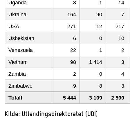
Uganda
8
1
14
Ukraina
164
90
7
USA
271
12
217
Usbekistan
6
0
10
Venezuela
22
1
2
Vietnam
98
1 414
3
Zambia
2
0
4
Zimbabwe
9
8
3
Totalt
5 444
3 109
2 590
Kilde: Utlendingsdirektoratet (UDI)