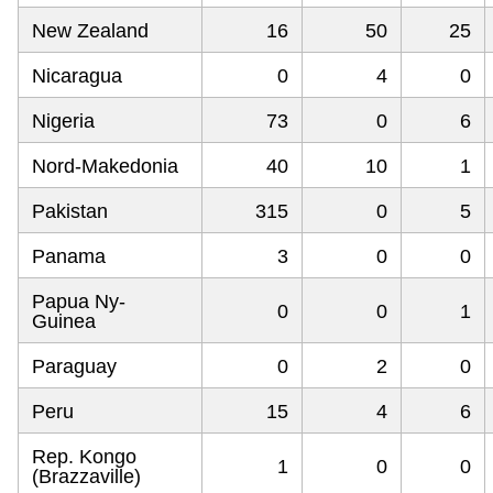
New Zealand
16
50
25
Nicaragua
0
4
0
Nigeria
73
0
6
Nord-Makedonia
40
10
1
Pakistan
315
0
5
Panama
3
0
0
Papua Ny-
0
0
1
Guinea
Paraguay
0
2
0
Peru
15
4
6
Rep. Kongo
1
0
0
(Brazzaville)