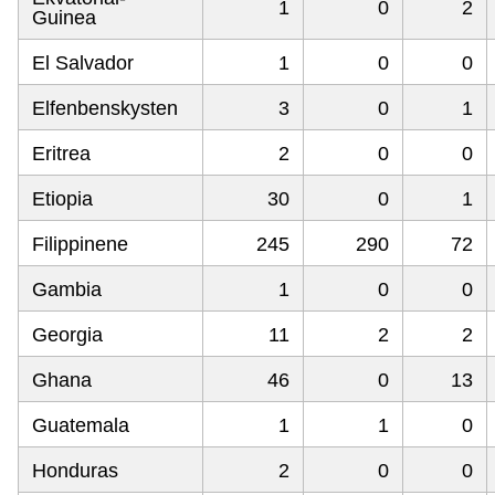
1
0
2
Guinea
El Salvador
1
0
0
Elfenbenskysten
3
0
1
Eritrea
2
0
0
Etiopia
30
0
1
Filippinene
245
290
72
Gambia
1
0
0
Georgia
11
2
2
Ghana
46
0
13
Guatemala
1
1
0
Honduras
2
0
0