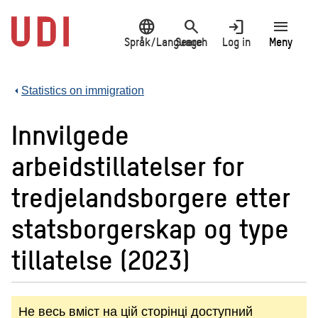
Jump
language
search
login
menu
to
main
Språk/Language
Search
Log in
Meny
content
Statistics on immigration
Innvilgede
arbeidstillatelser for
tredjelandsborgere etter
statsborgerskap og type
tillatelse (2023)
Не весь вміст на цій сторінці доступний