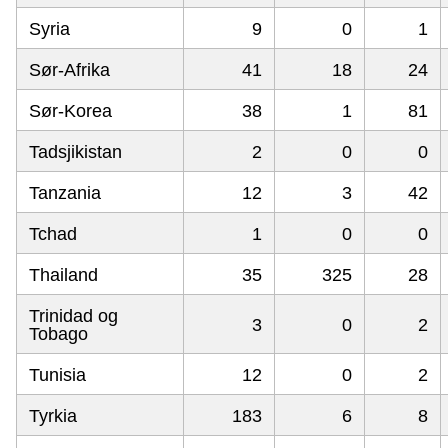
Syria
9
0
1
Sør-Afrika
41
18
24
Sør-Korea
38
1
81
Tadsjikistan
2
0
0
Tanzania
12
3
42
Tchad
1
0
0
Thailand
35
325
28
Trinidad og
3
0
2
Tobago
Tunisia
12
0
2
Tyrkia
183
6
8