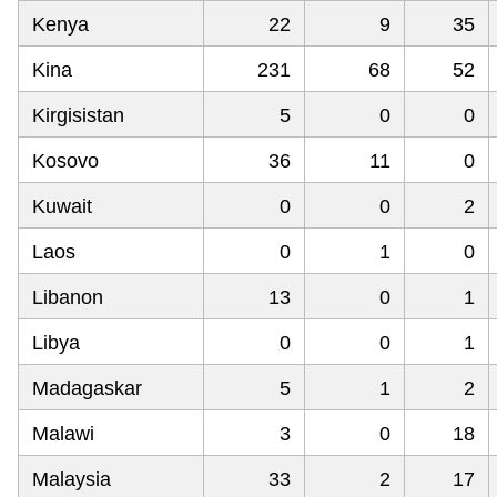
Kenya
22
9
35
Kina
231
68
52
Kirgisistan
5
0
0
Kosovo
36
11
0
Kuwait
0
0
2
Laos
0
1
0
Libanon
13
0
1
Libya
0
0
1
Madagaskar
5
1
2
Malawi
3
0
18
Malaysia
33
2
17