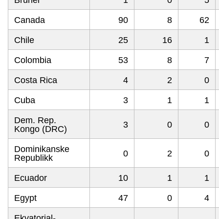
Brunei
1
0
5
Canada
90
8
62
Chile
25
16
1
Colombia
53
8
7
Costa Rica
4
2
0
Cuba
3
1
1
Dem. Rep.
3
0
0
Kongo (DRC)
Dominikanske
0
2
0
Republikk
Ecuador
10
1
1
Egypt
47
0
4
Ekvatorial-