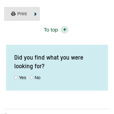
print
Print
To top
Did you find what you were
looking for?
Yes
No