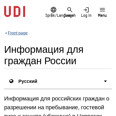
Jump
language
search
login
menu
to
main
Språk/Language
Search
Log in
Menu
content
Front page
Информация для
граждан России
Русский
Информация для российских граждан о
разрешении на пребывание, гостевой