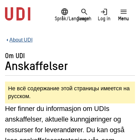
Jump
language
search
login
menu
to
main
Språk/Language
Search
Log in
Menu
content
About UDI
Om UDI
Anskaffelser
Не всё содержание этой страницы имеется на
русском.
Her finner du informasjon om UDIs
anskaffelser, aktuelle kunngjøringer og
ressurser for leverandører. Du kan også