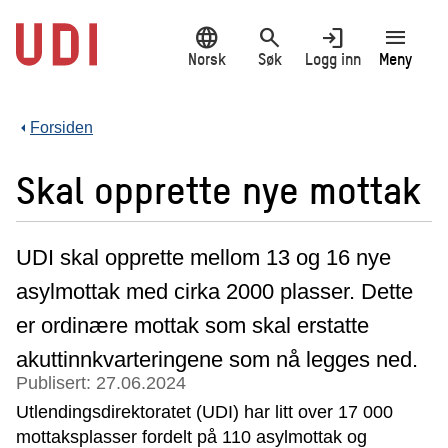
Hopp
language
search
login
menu
til
hovedinnhold
Norsk
Søk
Logg inn
Meny
Forsiden
Skal opprette nye mottak
UDI skal opprette mellom 13 og 16 nye
asylmottak med cirka 2000 plasser. Dette
er ordinære mottak som skal erstatte
akuttinnkvarteringene som nå legges ned.
Publisert: 27.06.2024
Utlendingsdirektoratet (UDI) har litt over 17 000
mottaksplasser fordelt på 110 asylmottak og