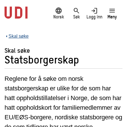
Hopp
language
search
login
menu
til
hovedinnhold
Norsk
Søk
Logg inn
Meny
Skal søke
Skal søke
Statsborgerskap
Reglene for å søke om norsk
statsborgerskap er ulike for de som har
hatt oppholdstillatelser i Norge, de som har
hatt oppholdskort for familiemedlemmer av
EU/EØS-borgere, nordiske statsborgere og
de som tidligere har vært norske