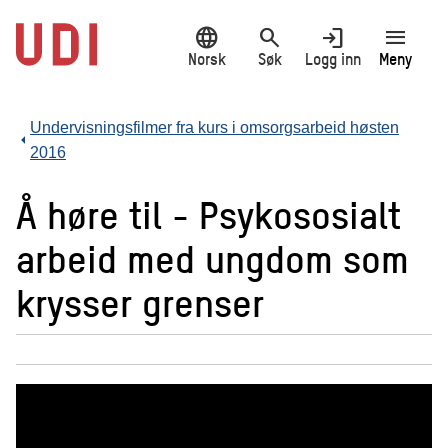
Hopp
language
search
login
menu
til
hovedinnhold
Norsk
Søk
Logg inn
Meny
Undervisningsfilmer fra kurs i omsorgsarbeid høsten
2016
Å høre til - Psykososialt
arbeid med ungdom som
krysser grenser