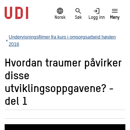
Hopp
language
search
login
menu
til
hovedinnhold
Norsk
Søk
Logg inn
Meny
Undervisningsfilmer fra kurs i omsorgsarbeid høsten
2016
Hvordan traumer påvirker
disse
utviklingsoppgavene? -
del 1