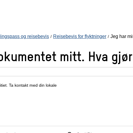
ingspass og reisebevis
Reisebevis for flyktninger
Jeg har mi
okumentet mitt. Hva gjør
itiet. Ta kontakt med din lokale