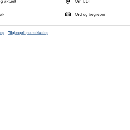
g aktuelt
Om UDI
tak
Ord og begreper
ing
–
Tilgjengelighetserklæring