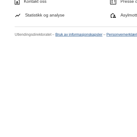
Kontakt oss
Presse o
Statistikk og analyse
Asylmot
Utlendingsdirektoratet –
Bruk av informasjonskapsler
–
Personvernerklær