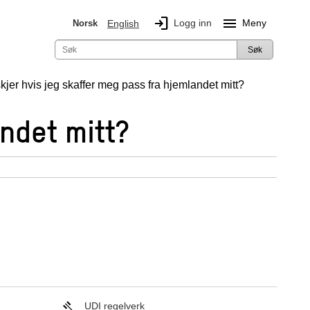
login
menu
Logg inn
Meny
Norsk
English
Søk
kjer hvis jeg skaffer meg pass fra hjemlandet mitt?
andet mitt?
UDI regelverk