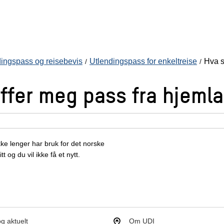
ingspass og reisebevis
Utlendingspass for enkeltreise
Hva s
affer meg pass fra hjeml
kke lenger har bruk for det norske
t og du vil ikke få et nytt.
g aktuelt
Om UDI