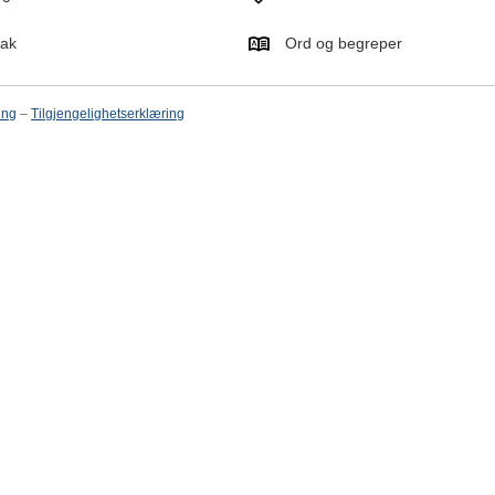
tak
Ord og begreper
ing
–
Tilgjengelighetserklæring