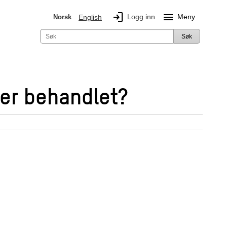
login
menu
Logg inn
Meny
Norsk
English
Søk
 er behandlet?