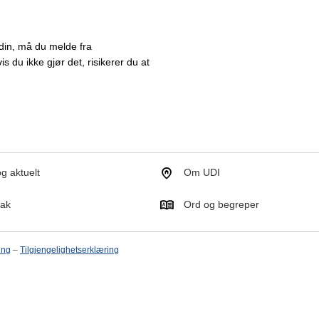
 din, må du melde fra
vis du ikke gjør det, risikerer du at
g aktuelt
Om UDI
tak
Ord og begreper
ing
–
Tilgjengelighetserklæring