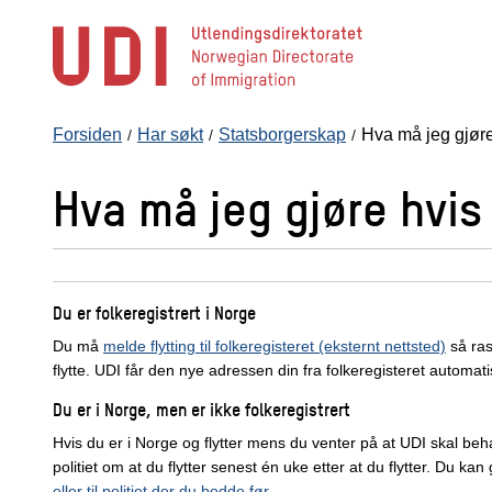
Hopp
til
hovedinnhold
Forsiden
Har søkt
Statsborgerskap
Hva må jeg gjøre
Hva må jeg gjøre hvis
Du er folkeregistrert i Norge
Du må
melde flytting til folkeregisteret (eksternt nettsted)
så ras
flytte. UDI får den nye adressen din fra folkeregisteret automati
Du er i Norge, men er ikke folkeregistrert
Hvis du er i Norge og flytter mens du venter på at UDI skal beh
politiet om at du flytter senest én uke etter at du flytter. Du kan g
eller til politiet der du bodde før
.