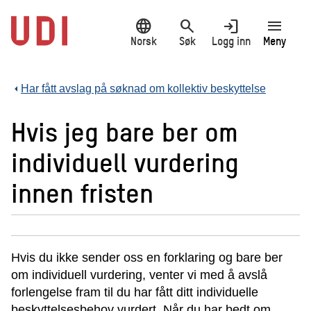
Hopp
language
search
login
menu
til
hovedinnhold
Norsk
Søk
Logg inn
Meny
Har fått avslag på søknad om kollektiv beskyttelse
Hvis jeg bare ber om
individuell vurdering
innen fristen
Hvis du ikke sender oss en forklaring og bare ber
om individuell vurdering, venter vi med å avslå
forlengelse fram til du har fått ditt individuelle
beskyttelsesbehov vurdert. Når du har bedt om