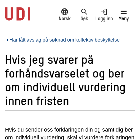
Hopp
language
search
login
menu
til
hovedinnhold
Norsk
Søk
Logg inn
Meny
Har fått avslag på søknad om kollektiv beskyttelse
Hvis jeg svarer på
forhåndsvarselet og ber
om individuell vurdering
innen fristen
Hvis du sender oss forklaringen din og samtidig ber
om individuell vurdering, skal vi vurdere forklaringen