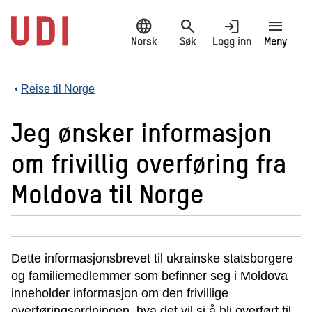
Hopp
language
search
login
menu
til
hovedinnhold
Norsk
Søk
Logg inn
Meny
Reise til Norge
Jeg ønsker informasjon
om frivillig overføring fra
Moldova til Norge
Dette informasjonsbrevet til ukrainske statsborgere
og familiemedlemmer som befinner seg i Moldova
inneholder informasjon om den frivillige
overføringsordningen, hva det vil si å bli overført til