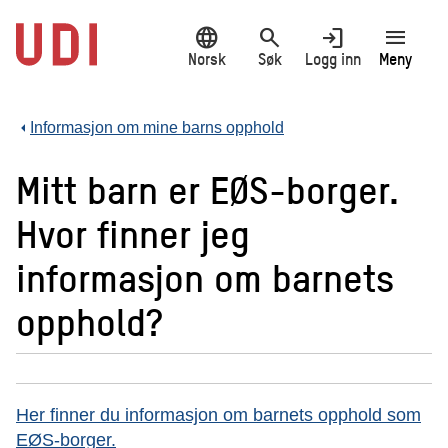
Hopp
language
search
login
menu
til
hovedinnhold
Norsk
Søk
Logg inn
Meny
Informasjon om mine barns opphold
Mitt barn er EØS-borger.
Hvor finner jeg
informasjon om barnets
opphold?
Her finner du informasjon om barnets opphold som
EØS-borger.