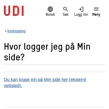
Hopp
language
search
login
menu
til
hovedinnhold
Norsk
Søk
Logg inn
Meny
Innlogging
Hvor logger jeg på Min
side?
Du kan logge inn på Min side her (eksternt
nettsted).