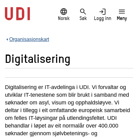
Hopp
language
search
login
menu
til
hovedinnhold
Norsk
Søk
Logg inn
Meny
Organisasjonskart
Digitalisering
Digitalisering er IT-avdelinga i UDI. Vi forvaltar og
utviklar IT-tenestene som blir brukt i samband med
søknader om asyl, visum og opphaldsløyve. Vi
deltar i tillegg i eit omfattande europeisk samarbeid
om felles IT-løysingar på utlendingsfeltet. UDI
behandlar i løpet av eit normalår over 400.000
søknader gjennom sjølvbetenings- og