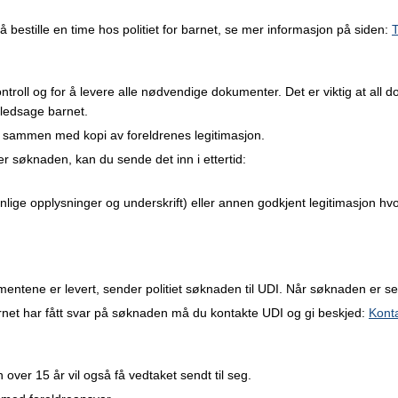
å bestille en time hos politiet for barnet
, se mer informasjon på siden:
T
ontroll og for å levere alle nødvendige dokumenter. Det er viktig at all 
 ledsage barnet.
s sammen med kopi av foreldrenes legitimasjon.
er søknaden, kan du sende det inn i ettertid:
lige opplysninger og underskrift) eller annen godkjent legitimasjon hvor
mentene er levert, sender politiet søknaden til UDI. Når søknaden er sen
arnet har fått svar på søknaden må du kontakte UDI og gi beskjed:
Konta
n over 15 år vil også få vedtaket sendt til seg.