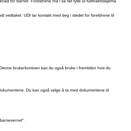
nad for barnet. Foreldrene må i så fall fylle ut fullmaktsskjema
t vedtaket. UDI tar kontakt med deg i stedet for foreldrene til
 Denne brukerkontoen kan du også bruke i fremtiden hvis du
pp dokumentene. Du kan også velge å ta med dokumentene til
 barnevernet".