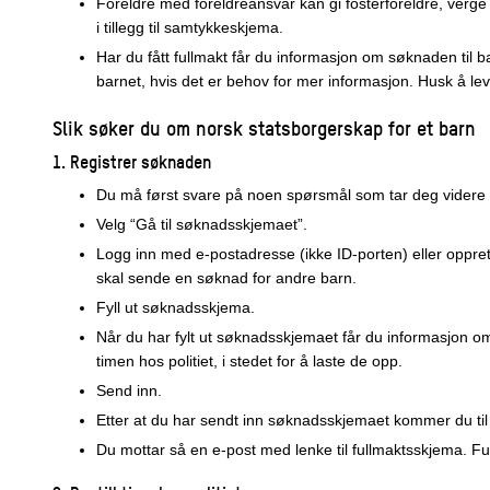
Foreldre med foreldreansvar kan gi fosterforeldre, verge 
i tillegg til samtykkeskjema.
Har du fått fullmakt får du informasjon om søknaden til b
barnet, hvis det er behov for mer informasjon. Husk å lev
Slik
søker du om norsk statsborgerskap for et barn
1. Registrer søknaden
Du må først svare på noen spørsmål som tar deg videre 
Velg “Gå til søknadsskjemaet”.
Logg inn med e-postadresse (ikke ID-porten) eller oppr
skal sende en søknad for andre barn.
Fyll ut søknadsskjema.
Når du har fylt ut søknadsskjemaet får du informasjon o
timen hos politiet, i stedet for å laste de opp.
Send inn.
Etter at du har sendt inn søknadsskjemaet kommer du til 
Du mottar så en e-post med lenke til fullmaktsskjema. 