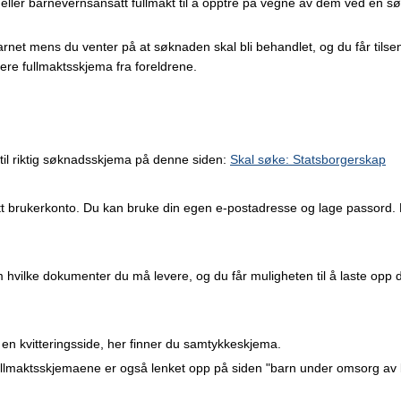
eller barnevernsansatt fullmakt til å opptre på vegne av dem ved en søk
arnet mens du venter på at søknaden skal bli behandlet, og du får tilsend
ere fullmaktsskjema fra foreldrene.
til riktig søknadsskjema på denne siden:
Skal søke: Statsborgerskap
ett brukerkonto. Du kan bruke din egen e-postadresse og lage passord.
m hvilke dokumenter du må levere, og du får muligheten til å laste o
en kvitteringsside, her finner du samtykkeskjema.
Fullmaktsskjemaene er også lenket opp på siden "barn under omsorg av