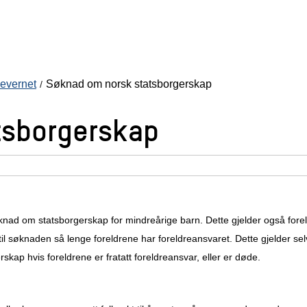
evernet
Søknad om norsk statsborgerskap
tsborgerskap
knad om statsborgerskap for mindreårige barn. Dette gjelder også forel
til søknaden så lenge foreldrene har foreldreansvaret. Dette gjelder s
kap hvis foreldrene er fratatt foreldreansvar, eller er døde.