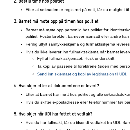
2. Bestill time hos politiet
Etter at søknaden er registrert på nett,
får du
mulighet til 
3. Barnet må møte opp på timen hos politiet
Barnet må møte opp personlig hos politiet for identitetsk
politiet. Fosterforelder, barnevernsansatt eller andre kan
Ferdig utfylt samtykkeskjema og fullmaktsskjema levere
Hvis du ikke leverer inn fullmaktsskjema når barnet lever
Fyll ut fullmaktsskjemaet. Husk underskrift.
Ta kopi av passene til foreldrene (siden med person
Send inn skjemaet og kopi av legitimasjon til UDI.
4. Hva skjer etter at dokumentene er levert?
Etter at barnet har møtt hos politiet og alle søknadsdoku
Hvis du skifter e-postadresse eller telefonnummer før b
5. Hva skjer når UDI har fattet et vedtak?
Hvis du har fullmakt, får du tilsendt vedtaket fra UDI. Bar