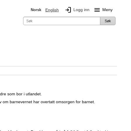
login
menu
Logg inn
Meny
Norsk
English
Søk
dre som bor i utlandet.
elv om barnevernet har overtatt omsorgen for barnet.