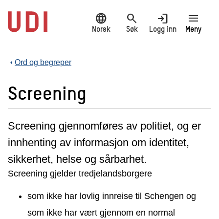
Hopp
language
search
login
menu
til
hovedinnhold
Norsk
Søk
Logg inn
Meny
Ord og begreper
Screening
Screening gjennomføres av politiet, og er
innhenting av informasjon om identitet,
sikkerhet, helse og sårbarhet.
Screening gjelder tredjelandsborgere
som ikke har lovlig innreise til Schengen og
som ikke har vært gjennom en normal