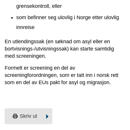
grensekontroll, eller
som befinner seg ulovlig i Norge etter ulovlig
innreise
En utlendingssak (en søknad om asyl eller en
bortvisnings-/utvisningssak) kan starte samtidig
med screeningen.
Formelt er screening en del av
screeningforordningen, som er tatt inn i norsk rett
som en del av EUs pakt for asyl og migrasjon.
print
Skriv ut