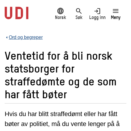
Hopp
language
search
login
menu
til
hovedinnhold
Norsk
Søk
Logg inn
Meny
Ord og begreper
Ventetid for å bli norsk
statsborger for
straffedømte og de som
har fått bøter
Hvis du har blitt straffedømt eller har fått
bøter av politiet, må du vente lenger på å