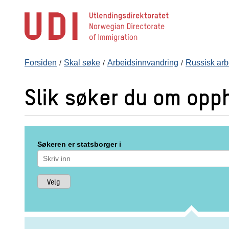
Hopp
til
hovedinnhold
Forsiden
Skal søke
Arbeidsinnvandring
Russisk arb
Slik søker du om opph
Søkeren er statsborger i