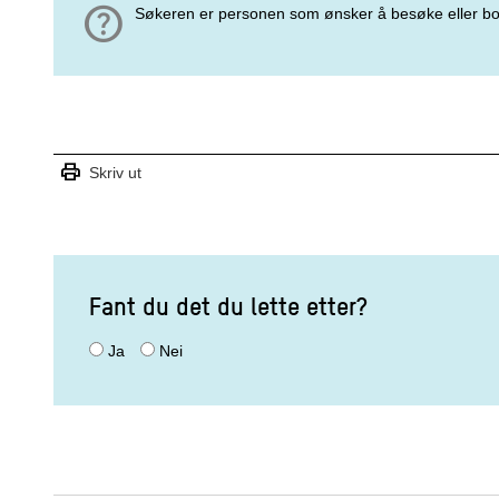
help
Søkeren er personen som ønsker å besøke eller bo
print
Skriv ut
Fant du det du lette etter?
Ja
Nei