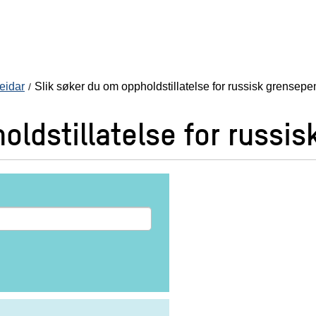
eidar
Slik søker du om oppholdstillatelse for russisk grensepe
oldstillatelse for russi