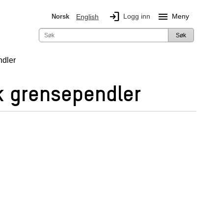
login
menu
Logg inn
Meny
Norsk
English
Søk
ndler
sk grensependler