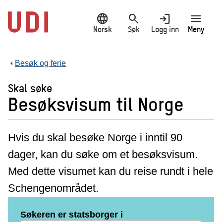
Hopp
language
search
login
menu
til
hovedinnhold
Norsk
Søk
Logg inn
Meny
Besøk og ferie
Skal søke
Besøksvisum til Norge
Hvis du skal besøke Norge i inntil 90
dager, kan du søke om et besøksvisum.
Med dette visumet kan du reise rundt i hele
Schengenområdet.
Søkeren er statsborger i