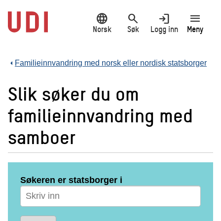
Hopp
language
search
login
menu
til
hovedinnhold
Norsk
Søk
Logg inn
Meny
Familieinnvandring med norsk eller nordisk statsborger
Slik søker du om
familieinnvandring med
samboer
Søkeren er statsborger i