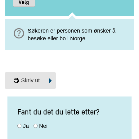
help
Søkeren er personen som ønsker å
besøke eller bo i Norge.
print
Skriv ut
Fant du det du lette etter?
Ja
Nei