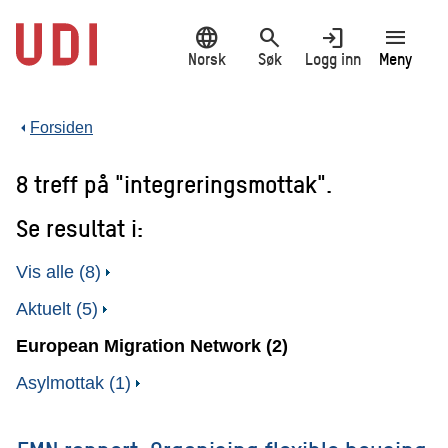
Hopp
language
search
login
menu
til
hovedinnhold
Norsk
Søk
Logg inn
Meny
Forsiden
8 treff på "integreringsmottak".
Se resultat i:
Vis alle (8)
Aktuelt (5)
European Migration Network (2)
Asylmottak (1)