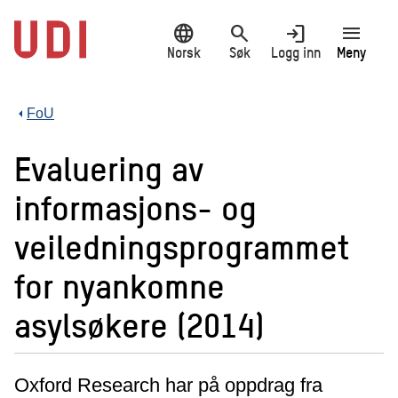
Hopp
language
search
login
menu
til
hovedinnhold
Norsk
Søk
Logg inn
Meny
FoU
Evaluering av
informasjons- og
veiledningsprogrammet
for nyankomne
asylsøkere (2014)
Oxford Research har på oppdrag fra