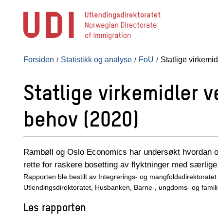
Hopp
til
hovedinnhold
Forsiden
Statistikk og analyse
FoU
Statlige virkemi
Statlige virkemidler 
behov (2020)
Rambøll og Oslo Economics har undersøkt hvordan offe
rette for raskere bosetting av flyktninger med særli
Rapporten ble bestilt av Integrerings- og mangfoldsdirektorate
Utlendingsdirektoratet, Husbanken, Barne-, ungdoms- og familie
Les rapporten