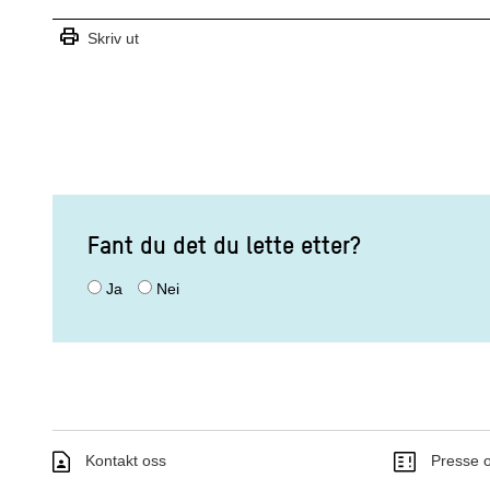
print
Skriv ut
Fant du det du lette etter?
Ja
Nei
Kontakt oss
Presse o