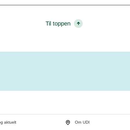
Til toppen
g aktuelt
Om UDI