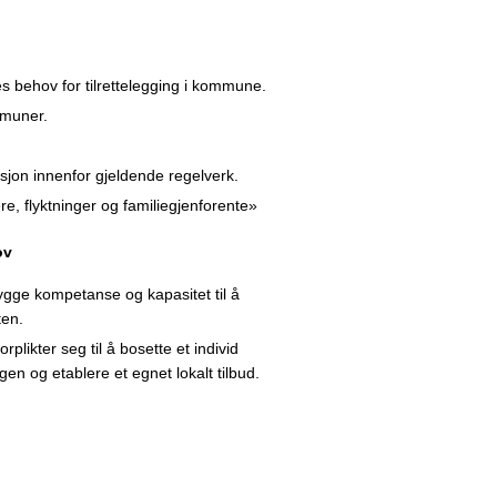
 behov for tilrettelegging i kommune.
mmuner.
sjon innenfor gjeldende regelverk.
re, flyktninger og familiegjenforente»
ov
gge kompetanse og kapasitet til å
ten.
plikter seg til å bosette et individ
ngen og etablere et egnet lokalt tilbud.