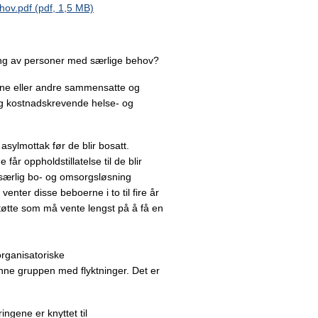
ehov.pdf (pdf, 1,5 MB)
tting av personer med særlige behov?
vne eller andre sammensatte og
og kostnadskrevende helse- og
asylmottak før de blir bosatt.
får oppholdstillatelse til de blir
, særlig bo- og omsorgsløsning
enter disse beboerne i to til fire år
støtte som må vente lengst på å få en
rganisatoriske
enne gruppen med flyktninger. Det er
ngene er knyttet til