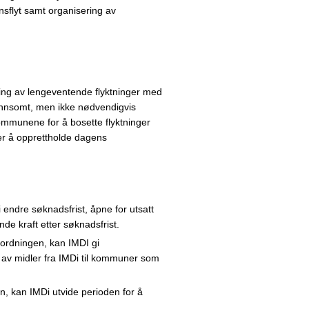
onsflyt samt organisering av
ing av lengeventende flyktninger med
nnsomt, men ikke nødvendigvis
ommunene for å bosette flyktninger
er å opprettholde dagens
 endre søknadsfrist, åpne for utsatt
ende kraft etter søknadsfrist.
dsordningen, kan IMDI gi
g av midler fra IMDi til kommuner som
n, kan IMDi utvide perioden for å