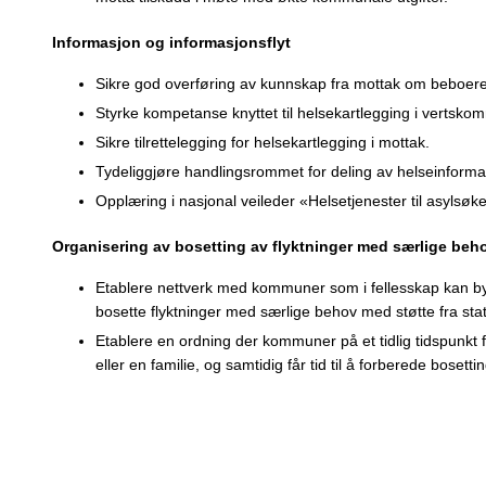
Informasjon og informasjonsflyt
Sikre god overføring av kunnskap fra mottak om beboeres
Styrke kompetanse knyttet til helsekartlegging i vertsko
Sikre tilrettelegging for helsekartlegging i mottak.
Tydeliggjøre handlingsrommet for deling av helseinforma
Opplæring i nasjonal veileder «Helsetjenester til asylsøke
Organisering av bosetting av flyktninger med særlige beh
Etablere nettverk med kommuner som i fellesskap kan by
bosette flyktninger med særlige behov med støtte fra sta
Etablere en ordning der kommuner på et tidlig tidspunkt for
eller en familie, og samtidig får tid til å forberede bosetti