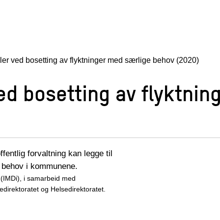
dler ved bosetting av flyktninger med særlige behov (2020)
ved bosetting av flyktni
ntlig forvaltning kan legge til
ge behov i kommunene.
t (IMDi), i samarbeid med
direktoratet og Helsedirektoratet.