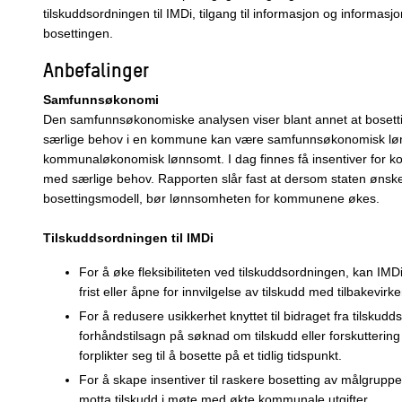
tilskuddsordningen til IMDi, tilgang til informasjon og informasj
bosettingen.
Anbefalinger
Samfunnsøkonomi
Den samfunnsøkonomiske analysen viser blant annet at bosett
særlige behov i en kommune kan være samfunnsøkonomisk lø
kommunaløkonomisk lønnsomt. I dag finnes få insentiver for k
med særlige behov. Rapporten slår fast at dersom staten ønsk
bosettingsmodell, bør lønnsomheten for kommunene økes.
Tilskuddsordningen til IMDi
For å øke fleksibiliteten ved tilskuddsordningen, kan IMDi
frist eller åpne for innvilgelse av tilskudd med tilbakevirk
For å redusere usikkerhet knyttet til bidraget fra tilskud
forhåndstilsagn på søknad om tilskudd eller forskutterin
forplikter seg til å bosette på et tidlig tidspunkt.
For å skape insentiver til raskere bosetting av målgruppe
motta tilskudd i møte med økte kommunale utgifter.