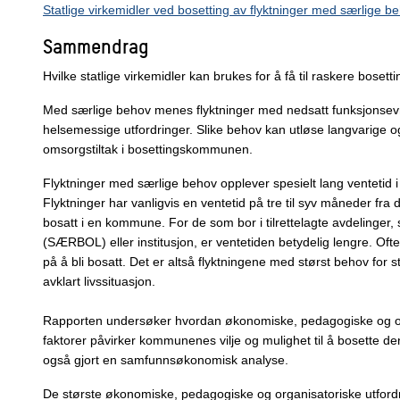
Statlige virkemidler ved bosetting av flyktninger med særlige b
Sammendrag
Hvilke statlige virkemidler kan brukes for å få til raskere bose
Med særlige behov menes flyktninger med nedsatt funksjonse
helsemessige utfordringer. Slike behov kan utløse langvarige 
omsorgstiltak i bosettingskommunen.
Flyktninger med særlige behov opplever spesielt lang ventetid i 
Flyktninger har vanligvis en ventetid på tre til syv måneder fra de 
bosatt i en kommune. For de som bor i tilrettelagte avdelinger
(SÆRBOL) eller institusjon, er ventetiden betydelig lengre. Ofte v
på å bli bosatt. Det er altså flyktningene med størst behov for 
avklart livssituasjon.
Rapporten undersøker hvordan økonomiske, pedagogiske og o
faktorer påvirker kommunenes vilje og mulighet til å bosette d
også gjort en samfunnsøkonomisk analyse.
De største økonomiske, pedagogiske og organisatoriske utfordri