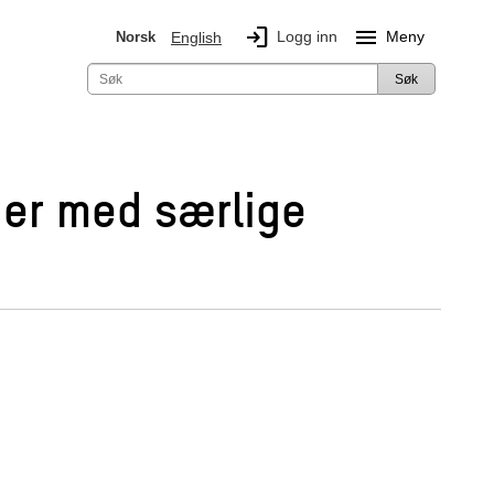
login
menu
Logg inn
Meny
Norsk
English
Søk
nger med særlige