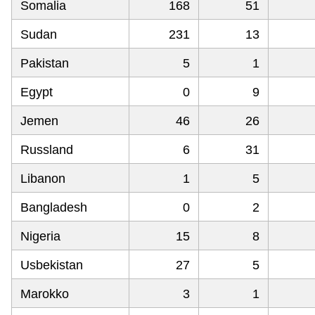
Somalia
168
51
Sudan
231
13
Pakistan
5
1
Egypt
0
9
Jemen
46
26
Russland
6
31
Libanon
1
5
Bangladesh
0
2
Nigeria
15
8
Usbekistan
27
5
Marokko
3
1