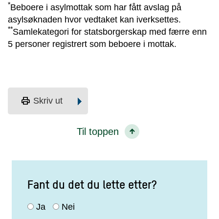
*
Beboere i asylmottak som har fått avslag på
asylsøknaden hvor vedtaket kan iverksettes.
**
Samlekategori for statsborgerskap med færre enn
5 personer registrert som beboere i mottak.
print
Skriv ut
Til toppen
Fant du det du lette etter?
Ja
Nei