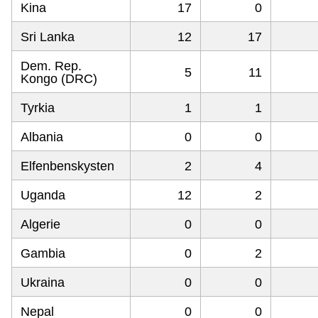
Kina
17
0
Sri Lanka
12
17
Dem. Rep.
5
11
Kongo (DRC)
Tyrkia
1
1
Albania
0
0
Elfenbenskysten
2
4
Uganda
12
2
Algerie
0
0
Gambia
0
2
Ukraina
0
0
Nepal
0
0