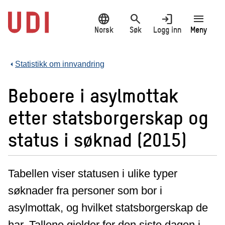
Hopp
language
search
login
menu
til
hovedinnhold
Norsk
Søk
Logg inn
Meny
Statistikk om innvandring
Beboere i asylmottak
etter statsborgerskap og
status i søknad (2015)
Tabellen viser statusen i ulike typer
søknader fra personer som bor i
asylmottak, og hvilket statsborgerskap de
har. Tallene gjelder for den siste dagen i