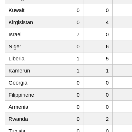
Kuwait
0
0
Kirgisistan
0
4
Israel
7
0
Niger
0
6
Liberia
1
5
Kamerun
1
1
Georgia
0
0
Filippinene
0
0
Armenia
0
0
Rwanda
0
2
Tunisia
0
0