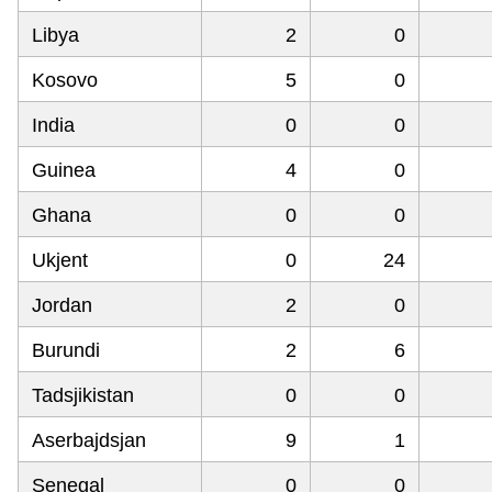
Libya
2
0
Kosovo
5
0
India
0
0
Guinea
4
0
Ghana
0
0
Ukjent
0
24
Jordan
2
0
Burundi
2
6
Tadsjikistan
0
0
Aserbajdsjan
9
1
Senegal
0
0