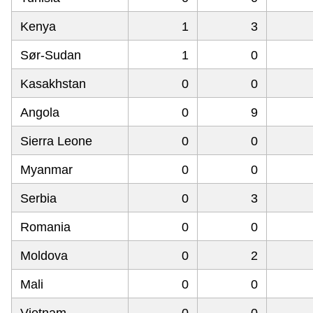
Kenya
1
3
Sør-Sudan
1
0
Kasakhstan
0
0
Angola
0
9
Sierra Leone
0
0
Myanmar
0
0
Serbia
0
3
Romania
0
0
Moldova
0
2
Mali
0
0