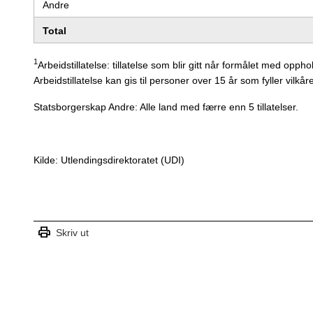
Andre
Total
1
Arbeidstillatelse: tillatelse som blir gitt når formålet med opph
Arbeidstillatelse kan gis til personer over 15 år som fyller vilkå
Statsborgerskap Andre: Alle land med færre enn 5 tillatelser.
Kilde: Utlendingsdirektoratet (UDI)
print
Skriv ut