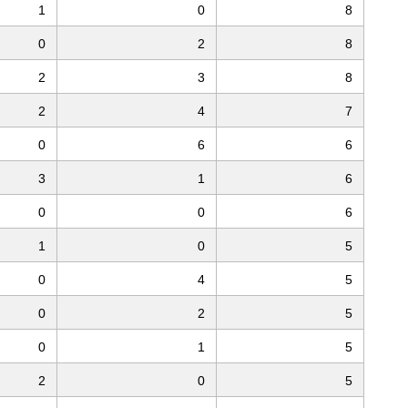
1
0
8
0
2
8
2
3
8
2
4
7
0
6
6
3
1
6
0
0
6
1
0
5
0
4
5
0
2
5
0
1
5
2
0
5