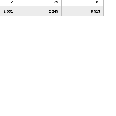
12
29
81
2 531
2 245
8 513