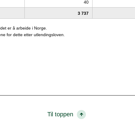
40
3 737
oldet er å arbeide i Norge.
rene for dette etter utlendingsloven.
Til toppen