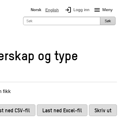
login
menu
Logg inn
Meny
Norsk
English
Søk
gerskap og type
m fikk
st ned CSV-fil
Last ned Excel-fil
Skriv ut