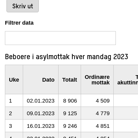
Skriv ut
Filtrer data
Beboere i asylmottak hver mandag 2023
Ordinære
Uke
Dato
Totalt
mottak
akuttin
1
02.01.2023
8 906
4 509
2
09.01.2023
9 125
4 779
3
16.01.2023
9 246
4 851