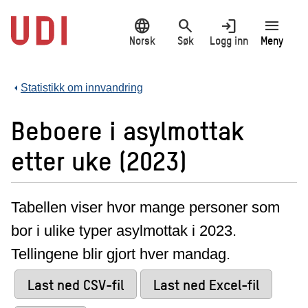
Hopp
language
search
login
menu
til
hovedinnhold
Norsk
Søk
Logg inn
Meny
Statistikk om innvandring
Beboere i asylmottak
etter uke (2023)
Tabellen viser hvor mange personer som
bor i ulike typer asylmottak i 2023.
Tellingene blir gjort hver mandag.
Last ned CSV-fil
Last ned Excel-fil