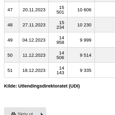
15
47
20.11.2023
10 606
501
15
48
27.11.2023
10 230
234
14
49
04.12.2023
9 999
958
14
50
11.12.2023
9 514
506
14
51
18.12.2023
9 335
143
Kilde: Utlendingsdirektoratet (UDI)
print
Skriv ut