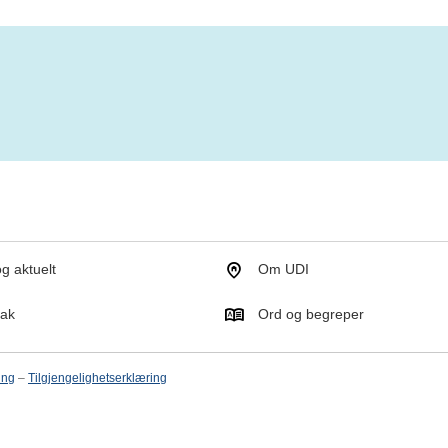
g aktuelt
Om UDI
tak
Ord og begreper
ing
–
Tilgjengelighetserklæring