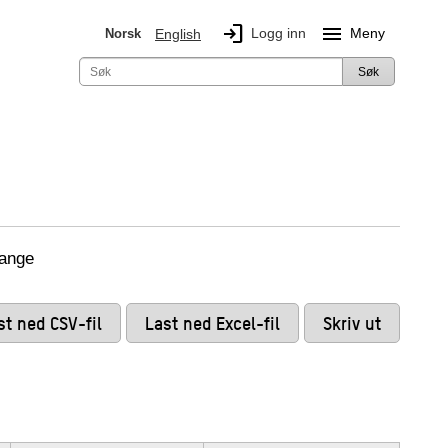
login
menu
Logg inn
Meny
Norsk
English
Søk
mange
st ned CSV-fil
Last ned Excel-fil
Skriv ut