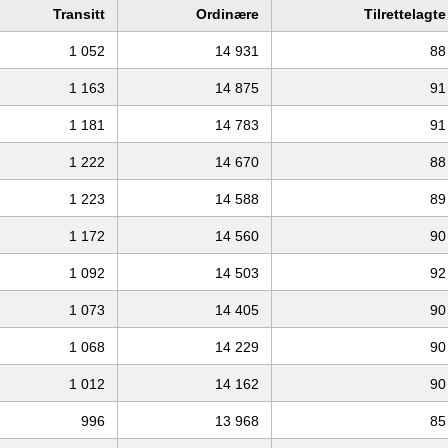
Transitt
Ordinære
Tilrettelagte
1 052
14 931
88
1 163
14 875
91
1 181
14 783
91
1 222
14 670
88
1 223
14 588
89
1 172
14 560
90
1 092
14 503
92
1 073
14 405
90
1 068
14 229
90
1 012
14 162
90
996
13 968
85