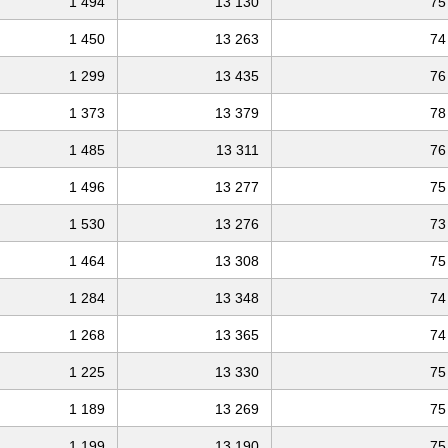
1 494
13 130
75
1 450
13 263
74
1 299
13 435
76
1 373
13 379
78
1 485
13 311
76
1 496
13 277
75
1 530
13 276
73
1 464
13 308
75
1 284
13 348
74
1 268
13 365
74
1 225
13 330
75
1 189
13 269
75
1 199
13 190
75