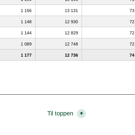
1 156
13 131
73
1 148
12 930
72
1 144
12 829
72
1 089
12 748
72
1 177
12 736
74
Til toppen