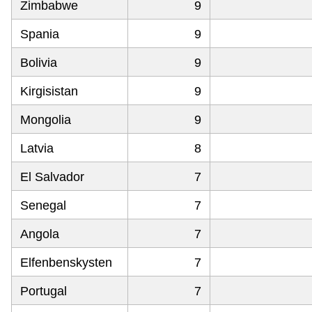
Zimbabwe
9
Spania
9
Bolivia
9
Kirgisistan
9
Mongolia
9
Latvia
8
El Salvador
7
Senegal
7
Angola
7
Elfenbenskysten
7
Portugal
7