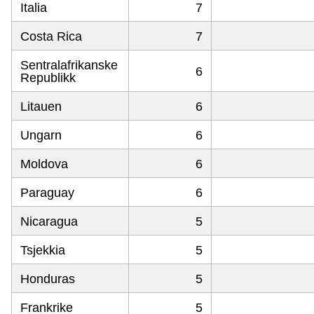
Italia
7
Costa Rica
7
Sentralafrikanske
6
Republikk
Litauen
6
Ungarn
6
Moldova
6
Paraguay
6
Nicaragua
5
Tsjekkia
5
Honduras
5
Frankrike
5