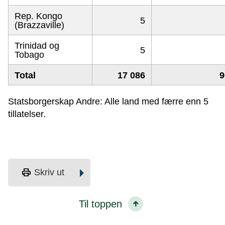
Rep. Kongo
5
(Brazzaville)
Trinidad og
5
Tobago
Total
17 086
9
Statsborgerskap Andre: Alle land med færre enn 5
tillatelser.
print
Skriv ut
Til toppen