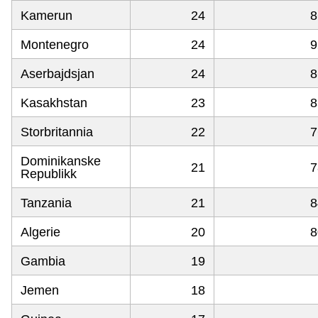
Kamerun
24
8
Montenegro
24
9
Aserbajdsjan
24
8
Kasakhstan
23
8
Storbritannia
22
7
Dominikanske
21
7
Republikk
Tanzania
21
8
Algerie
20
8
Gambia
19
Jemen
18