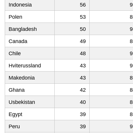
Indonesia
56
9
Polen
53
8
Bangladesh
50
9
Canada
49
8
Chile
48
9
Hviterussland
43
9
Makedonia
43
8
Ghana
42
8
Usbekistan
40
8
Egypt
39
8
Peru
39
9