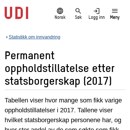
Hopp
language
search
login
menu
til
hovedinnhold
Norsk
Søk
Logg inn
Meny
Statistikk om innvandring
Permanent
oppholdstillatelse etter
statsborgerskap (2017)
Tabellen viser hvor mange som fikk varige
oppholdstillatelser i 2017. Tallene viser
hvilket statsborgerskap personene har, og
hvor stor andel av de som søkte som fikk