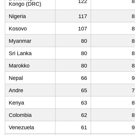
122
8
Kongo (DRC)
Nigeria
117
8
Kosovo
107
8
Myanmar
80
8
Sri Lanka
80
8
Marokko
80
8
Nepal
66
9
Andre
65
7
Kenya
63
8
Colombia
62
8
Venezuela
61
9