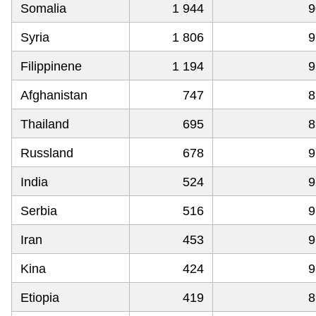
Somalia
1 944
9
Syria
1 806
9
Filippinene
1 194
9
Afghanistan
747
8
Thailand
695
8
Russland
678
9
India
524
9
Serbia
516
9
Iran
453
9
Kina
424
9
Etiopia
419
8