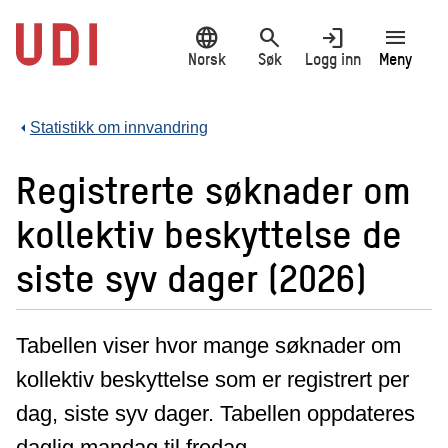
Hopp
language
search
login
menu
til
hovedinnhold
Norsk
Søk
Logg inn
Meny
Statistikk om innvandring
Registrerte søknader om
kollektiv beskyttelse de
siste syv dager (2026)
Tabellen viser hvor mange søknader om
kollektiv beskyttelse som er registrert per
dag, siste syv dager. Tabellen oppdateres
daglig mandag til fredag.