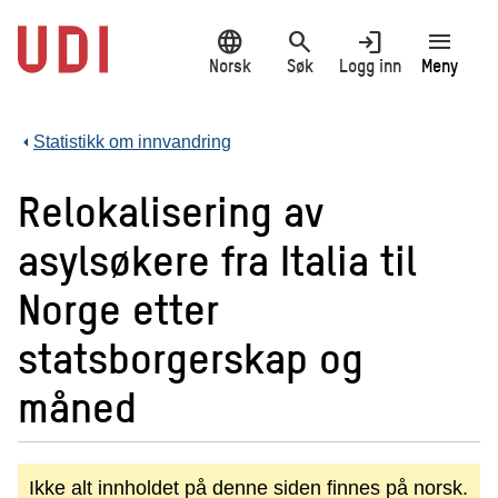
Hopp
language
search
login
menu
til
hovedinnhold
Norsk
Søk
Logg inn
Meny
Statistikk om innvandring
Relokalisering av
asylsøkere fra Italia til
Norge etter
statsborgerskap og
måned
Ikke alt innholdet på denne siden finnes på norsk.