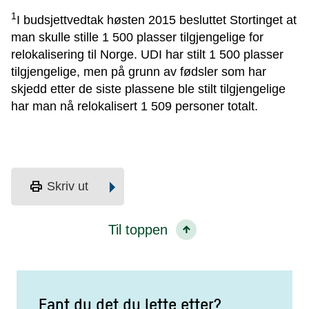
1
I budsjettvedtak høsten 2015 besluttet Stortinget at
man skulle stille 1 500 plasser tilgjengelige for
relokalisering til Norge. UDI har stilt 1 500 plasser
tilgjengelige, men på grunn av fødsler som har
skjedd etter de siste plassene ble stilt tilgjengelige
har man nå relokalisert 1 509 personer totalt.
print
Skriv ut
Til toppen
Fant du det du lette etter?