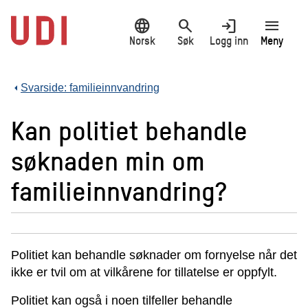
Hopp
language
search
login
menu
til
hovedinnhold
Norsk
Søk
Logg inn
Meny
Svarside: familieinnvandring
Kan politiet behandle
søknaden min om
familieinnvandring?
Politiet kan behandle søknader om fornyelse når det
ikke er tvil om at vilkårene for tillatelse er oppfylt.
Politiet kan også i noen tilfeller behandle