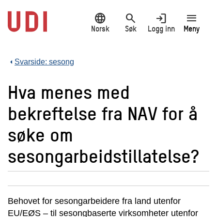
Hopp
language
search
login
menu
til
hovedinnhold
Norsk
Søk
Logg inn
Meny
Svarside: sesong
Hva menes med
bekreftelse fra NAV for å
søke om
sesongarbeidstillatelse?
Behovet for sesongarbeidere fra land utenfor
EU/EØS
–
til sesongbaserte virksomheter utenfor