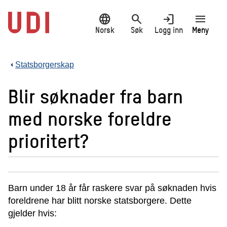
Hopp
language
search
login
menu
til
hovedinnhold
Norsk
Søk
Logg inn
Meny
Statsborgerskap
Blir søknader fra barn
med norske foreldre
prioritert?
Barn under 18 år får raskere svar på søknaden hvis
foreldrene har blitt norske statsborgere. Dette
gjelder hvis: