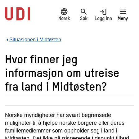
Hopp
language
search
login
menu
til
hovedinnhold
Norsk
Søk
Logg inn
Meny
Situasjonen i Midtøsten
Hvor finner jeg
informasjon om utreise
fra land i Midtøsten?
Norske myndigheter har svært begrensede
muligheter til å hjelpe norske borgere eller deres
familiemedlemmer som oppholder seg i land i
Midtøsten. Det ikke på nåværende tidspunkt tilbud