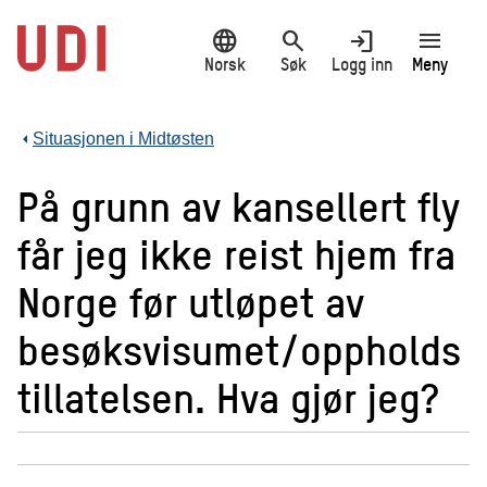
Hopp
language
search
login
menu
til
hovedinnhold
Norsk
Søk
Logg inn
Meny
Situasjonen i Midtøsten
På grunn av kansellert fly
får jeg ikke reist hjem fra
Norge før utløpet av
besøksvisumet/oppholds
tillatelsen. Hva gjør jeg?