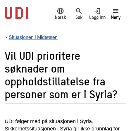
Hopp
language
search
login
menu
til
hovedinnhold
Norsk
Søk
Logg inn
Meny
Situasjonen i Midtøsten
Vil UDI prioritere
søknader om
oppholdstillatelse fra
personer som er i Syria?
UDI følger med på situasjonen i Syria.
Sikkerhetssituasjonen i Syria gir ikke grunnlag for