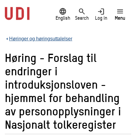
Jump
language
search
login
menu
to
main
English
Search
Log in
Menu
content
Høringer og høringsuttalelser
Høring - Forslag til
endringer i
introduksjonsloven -
hjemmel for behandling
av personopplysninger i
Nasjonalt tolkeregister